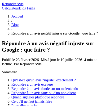
RepondreAvis
Calculateur
Blog
Tarifs
Accueil
/
Blog
/
Répondre à un avis négatif injuste sur Google : que faire ?
Répondre à un avis négatif injuste sur
Google : que faire ?
Publié le
23 février 2026
· Mis à jour le
19 juillet 2026
·
4
min de
lecture
· Par
RepondreAvis
Sommaire
Qu'est-ce qu'un avis "injuste" exactement ?
Répondre à un avis exagéré
Répondre à un avis fondé sur un malentendu
Répondre à un avis faux ou d'un non-client
Quand signaler plutôt que répondre
Ce qu'il ne faut jamais faire
Pour aller plus loin