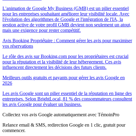
L'animation de Google My Business (GMB) est un pilier essentiel
pour les entreprises souhaitant améliorer leur visibilité locale. Avec
l'évolution des algorithmes de Google et l'intégration de l'IA, la
gestion active de votre profil GMB devient non seulement un atout,
mais une exigence pour rester compétitif.
Avis Booking Propriétaire : Comment gérer les avis pour maximiser
vos réservations
Le rôle des avis sur Booking.com pour les propriétaires est crucial
pour la réputation et la visibilité de leur hébergement. Ces avis
influencent directement les décisions des futurs clients.
Meilleurs outils gratuits et payants pour gérer les avis Google en
2026
Les avis Google sont un pilier essentiel de la réputation en ligne des
entreprises. Selon BrightLocal, 81 % des consommateurs consultent
les avis Google pour évaluer un business.
Collectez vos avis Google automatiquement avec TémoinPro
Relance email & SMS, redirection Google en 1 clic, gratuit pour
commencer.