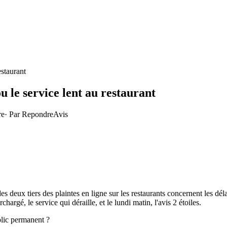
estaurant
u le service lent au restaurant
re
· Par
RepondreAvis
des deux tiers des plaintes en ligne sur les restaurants concernent les dél
argé, le service qui déraille, et le lundi matin, l'avis 2 étoiles.
lic permanent ?