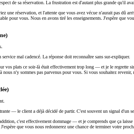
ect de sa réservation. La frustration est d'autant plus grande qu'il avai
iez une réservation, et l'attente que vous avez vécue n'aurait pas dû arr
ptable pour vous. Nous en avons tiré les enseignements. J'espère que vo
ine)
s.
 service mal cadencé. La réponse doit reconnaître sans sur-expliquer.
 vos plats ce soir-là était effectivement trop long — et je le regrette
là nous n'y sommes pas parvenus pour vous. Si vous souhaitez revenir, n'
lée)
nt.
strante — le client a déjà décidé de partir. C'est souvent un signal d'un 
l'addition, c'est effectivement dommage — et je comprends que ça laisse
ce. J'espère que vous nous redonnerez une chance de terminer votre proch