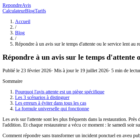
RepondreAvis
Calculateur
Blog
Tarifs
Accueil
/
Blog
/
Répondre à un avis sur le temps d'attente ou le service lent au r
Répondre à un avis sur le temps d'attente o
Publié le
23 février 2026
· Mis à jour le
19 juillet 2026
·
5
min de lectu
Sommaire
Pourquoi l'avis attente est un piège spécifique
Les 3 scénarios à distinguer
Les erreurs à éviter dans tous les cas
La formule universelle qui fonctionne
Les avis sur l'attente sont les plus fréquents dans la restauration. Près 
l'addition. Et chaque restaurateur a vécu ce moment : le samedi soir surch
Comment répondre sans transformer un incident ponctuel en aveu pub