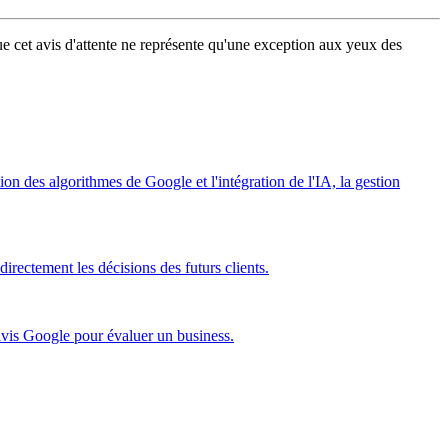
 que cet avis d'attente ne représente qu'une exception aux yeux des
on des algorithmes de Google et l'intégration de l'IA, la gestion
directement les décisions des futurs clients.
 avis Google pour évaluer un business.