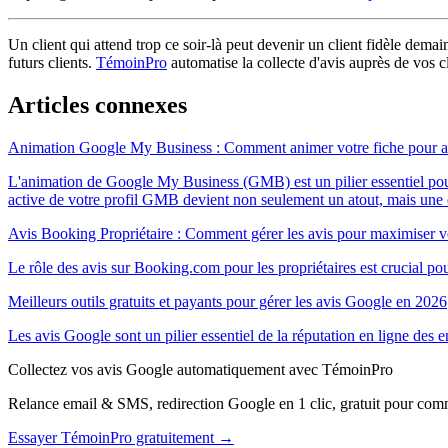
Un client qui attend trop ce soir-là peut devenir un client fidèle demai
futurs clients.
TémoinPro
automatise la collecte d'avis auprès de vos cl
Articles connexes
Animation Google My Business : Comment animer votre fiche pour atti
L'animation de Google My Business (GMB) est un pilier essentiel pour le
active de votre profil GMB devient non seulement un atout, mais une e
Avis Booking Propriétaire : Comment gérer les avis pour maximiser v
Le rôle des avis sur Booking.com pour les propriétaires est crucial pour
Meilleurs outils gratuits et payants pour gérer les avis Google en 2026
Les avis Google sont un pilier essentiel de la réputation en ligne de
Collectez vos avis Google automatiquement avec TémoinPro
Relance email & SMS, redirection Google en 1 clic, gratuit pour com
Essayer TémoinPro gratuitement →