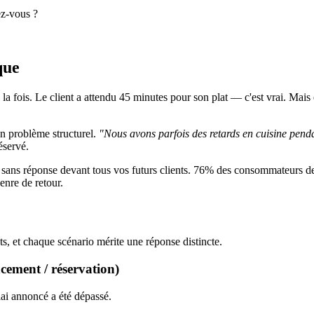
ez-vous ?
que
if à la fois. Le client a attendu 45 minutes pour son plat — c'est vrai. Ma
un problème structurel.
"Nous avons parfois des retards en cuisine penda
éservé.
ation sans réponse devant tous vos futurs clients. 76% des consommateurs
enre de retour.
ts, et chaque scénario mérite une réponse distincte.
cement / réservation)
lai annoncé a été dépassé.