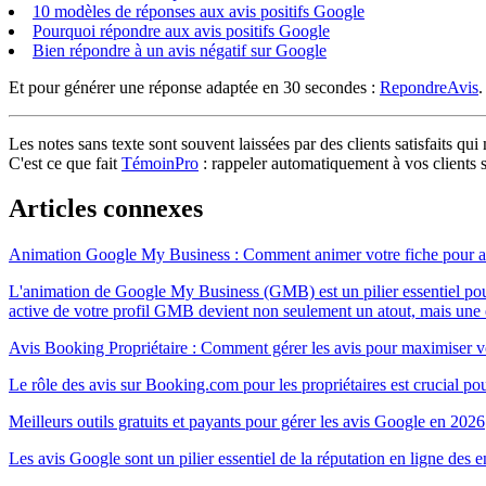
10 modèles de réponses aux avis positifs Google
Pourquoi répondre aux avis positifs Google
Bien répondre à un avis négatif sur Google
Et pour générer une réponse adaptée en 30 secondes :
RepondreAvis
.
Les notes sans texte sont souvent laissées par des clients satisfaits q
C'est ce que fait
TémoinPro
: rappeler automatiquement à vos clients sa
Articles connexes
Animation Google My Business : Comment animer votre fiche pour atti
L'animation de Google My Business (GMB) est un pilier essentiel pour le
active de votre profil GMB devient non seulement un atout, mais une e
Avis Booking Propriétaire : Comment gérer les avis pour maximiser v
Le rôle des avis sur Booking.com pour les propriétaires est crucial pour
Meilleurs outils gratuits et payants pour gérer les avis Google en 2026
Les avis Google sont un pilier essentiel de la réputation en ligne de