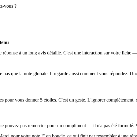
ez-vous ?
ntenu
réponse à un long avis détaillé. C'est une interaction sur votre fiche —
de pas que la note globale. Il regarde aussi comment vous répondez. Un
ndes pour vous donner 5 étoiles. C'est un geste. L'ignorer complètement,
 ne pouvez pas remercier pour un compliment — il n'a pas été formulé. 
erci pour votre note !" en boucle, ce qui finit par ressembler à une ré