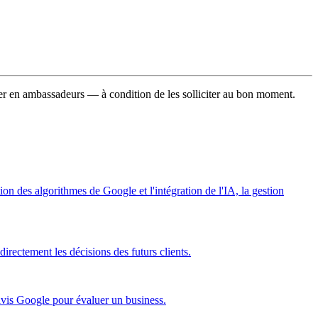
ormer en ambassadeurs — à condition de les solliciter au bon moment.
on des algorithmes de Google et l'intégration de l'IA, la gestion
directement les décisions des futurs clients.
 avis Google pour évaluer un business.