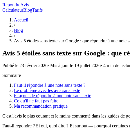
RepondreAvis
Calculateur
Blog
Tarifs
Accueil
/
Blog
/
Avis 5 étoiles sans texte sur Google : que répondre à une note
Avis 5 étoiles sans texte sur Google : que
Publié le
23 février 2026
· Mis à jour le
19 juillet 2026
·
4
min de lectu
Sommaire
Faut-il répondre à une note sans texte ?
Le problème avec les avis sans texte
6 façons de répondre à une note sans texte
Ce qu'il ne faut pas faire
Ma recommandation pratique
C'est l'avis le plus courant et le moins commenté dans les guides de gest
Faut-il répondre ? Si oui, quoi dire ? Et surtout — pourquoi certaines