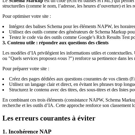
Le
Schema Markup
est un code (écrit en balises HTML) qui permet 
structurelles (comme le nom, l’adresse, les heures d’ouverture) et les 
Pour optimiser votre site :
Intégrez des balises Schema pour les éléments NAPW, les horaires, l
Utilisez des outils comme des générateurs de Schema Markup pour c
Testez le code via des outils comme Google’s Rich Results Test pour
3. Contenu utile : répondre aux questions des clients
Les modèles d’IA privilégient les informations utiles et contextuelles
ou "Quels services proposez-vous ?") renforce sa pertinence dans les 
Pour préparer votre site :
Créez des pages dédiées aux questions courantes de vos clients (F
Utilisez un langage clair et direct, en évitant les phrases trop lon
Structurez le contenu avec des titres, des sous-titres et des listes pou
En combinant ces trois éléments (consistance NAPW, Schema Markup, co
recherche et les outils d’IA. Cette approche renforce son classement loc
Les erreurs courantes à éviter
1. Incohérence NAP