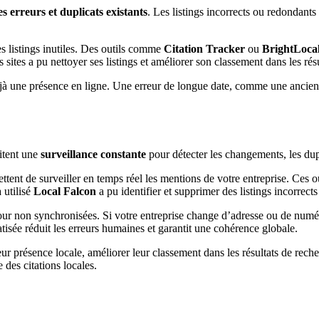
les erreurs et duplicats existants
. Les listings incorrects ou redondants
es listings inutiles. Des outils comme
Citation Tracker
ou
BrightLoca
 sites a pu nettoyer ses listings et améliorer son classement dans les rés
 déjà une présence en ligne. Une erreur de longue date, comme une ancie
sitent une
surveillance constante
pour détecter les changements, les dupl
tent de surveiller en temps réel les mentions de votre entreprise. Ces out
 utilisé
Local Falcon
a pu identifier et supprimer des listings incorrects 
our non synchronisées. Si votre entreprise change d’adresse ou de numéro 
isée réduit les erreurs humaines et garantit une cohérence globale.
r présence locale, améliorer leur classement dans les résultats de recherc
 des citations locales.