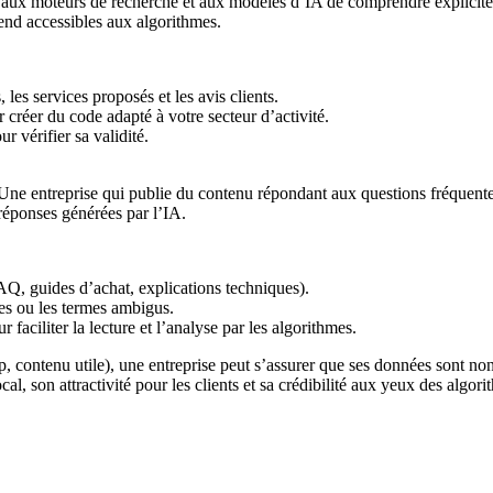
aux moteurs de recherche et aux modèles d’IA de comprendre explicitemen
rend accessibles aux algorithmes.
es services proposés et les avis clients.
réer du code adapté à votre secteur d’activité.
 vérifier sa validité.
. Une entreprise qui publie du contenu répondant aux questions fréquente
réponses générées par l’IA.
AQ, guides d’achat, explications techniques).
gues ou les termes ambigus.
r faciliter la lecture et l’analyse par les algorithmes.
ntenu utile), une entreprise peut s’assurer que ses données sont non s
al, son attractivité pour les clients et sa crédibilité aux yeux des algori