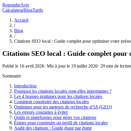
RepondreAvis
Calculateur
Blog
Tarifs
Accueil
/
Blog
/
Citations SEO local : Guide complet pour optimiser votre prése
Citations SEO local : Guide complet pour o
Publié le
16 avril 2026
· Mis à jour le
19 juillet 2026
·
29
min de lectur
Sommaire
Introduction
Pourquoi les citations locales sont-elles importantes ?
Les 4 bonnes pratiques pour les citations locales
Comment construire des citations locales
Optimiser pour les moteurs de recherche d’IA (GEO)
Les erreurs courantes à éviter
Outils et plateformes pour gérer vos citations
Étapes pour construire un profil de citations locales
Audit des citations : Guide étape par étape