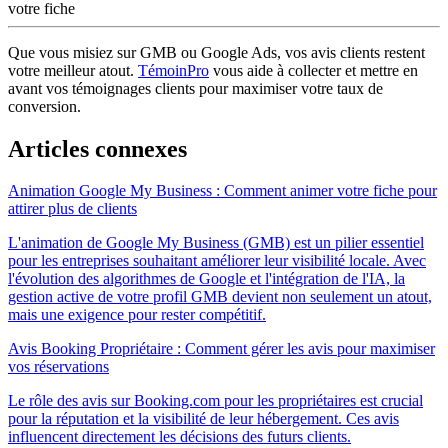
votre fiche
Que vous misiez sur GMB ou Google Ads, vos avis clients restent
votre meilleur atout.
TémoinPro
vous aide à collecter et mettre en
avant vos témoignages clients pour maximiser votre taux de
conversion.
Articles connexes
Animation Google My Business : Comment animer votre fiche pour
attirer plus de clients
L'animation de Google My Business (GMB) est un pilier essentiel
pour les entreprises souhaitant améliorer leur visibilité locale. Avec
l'évolution des algorithmes de Google et l'intégration de l'IA, la
gestion active de votre profil GMB devient non seulement un atout,
mais une exigence pour rester compétitif.
Avis Booking Propriétaire : Comment gérer les avis pour maximiser
vos réservations
Le rôle des avis sur Booking.com pour les propriétaires est crucial
pour la réputation et la visibilité de leur hébergement. Ces avis
influencent directement les décisions des futurs clients.