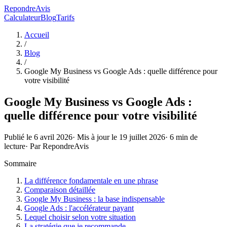
RepondreAvis
Calculateur
Blog
Tarifs
Accueil
/
Blog
/
Google My Business vs Google Ads : quelle différence pour
votre visibilité
Google My Business vs Google Ads :
quelle différence pour votre visibilité
Publié le
6 avril 2026
· Mis à jour le
19 juillet 2026
·
6
min de
lecture
· Par
RepondreAvis
Sommaire
La différence fondamentale en une phrase
Comparaison détaillée
Google My Business : la base indispensable
Google Ads : l'accélérateur payant
Lequel choisir selon votre situation
La stratégie que je recommande