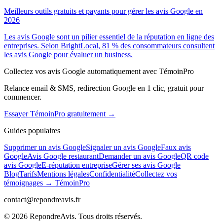
Meilleurs outils gratuits et payants pour gérer les avis Google en
2026
Les avis Google sont un pilier essentiel de la réputation en ligne des
entreprises. Selon BrightLocal, 81 % des consommateurs consultent
les avis Google pour évaluer un business.
Collectez vos avis Google automatiquement avec TémoinPro
Relance email & SMS, redirection Google en 1 clic, gratuit pour
commencer.
Essayer TémoinPro gratuitement →
Guides populaires
Supprimer un avis Google
Signaler un avis Google
Faux avis
Google
Avis Google restaurant
Demander un avis Google
QR code
avis Google
E-réputation entreprise
Gérer ses avis Google
Blog
Tarifs
Mentions légales
Confidentialité
Collectez vos
témoignages → TémoinPro
contact@repondreavis.fr
©
2026
RepondreAvis. Tous droits réservés.