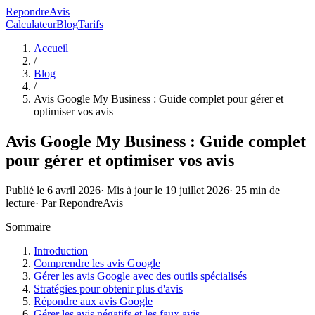
RepondreAvis
Calculateur
Blog
Tarifs
Accueil
/
Blog
/
Avis Google My Business : Guide complet pour gérer et
optimiser vos avis
Avis Google My Business : Guide complet
pour gérer et optimiser vos avis
Publié le
6 avril 2026
· Mis à jour le
19 juillet 2026
·
25
min de
lecture
· Par
RepondreAvis
Sommaire
Introduction
Comprendre les avis Google
Gérer les avis Google avec des outils spécialisés
Stratégies pour obtenir plus d'avis
Répondre aux avis Google
Gérer les avis négatifs et les faux avis