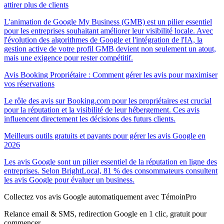
attirer plus de clients
L'animation de Google My Business (GMB) est un pilier essentiel
pour les entreprises souhaitant améliorer leur visibilité locale. Avec
l'évolution des algorithmes de Google et l'intégration de l'IA, la
gestion active de votre profil GMB devient non seulement un atout,
mais une exigence pour rester compétitif.
Avis Booking Propriétaire : Comment gérer les avis pour maximiser
vos réservations
Le rôle des avis sur Booking.com pour les propriétaires est crucial
pour la réputation et la visibilité de leur hébergement. Ces avis
influencent directement les décisions des futurs clients.
Meilleurs outils gratuits et payants pour gérer les avis Google en
2026
Les avis Google sont un pilier essentiel de la réputation en ligne des
entreprises. Selon BrightLocal, 81 % des consommateurs consultent
les avis Google pour évaluer un business.
Collectez vos avis Google automatiquement avec TémoinPro
Relance email & SMS, redirection Google en 1 clic, gratuit pour
commencer.