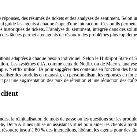
s de réponses, des résumés de tickets et des analyses de sentiment. Selo
ui guide les agents à chaque étape d'une interaction. Ces outils permett
s historiques de tickets. L'analyse du sentiment, intégrée dans des sol
on des tâches permet aux agents de résoudre les problèmes plus rapideme
lutions adaptées à chaque besoin individuel. Selon le HubSpot State of
isation. Les systèmes d'IA, comme ceux de Netflix ou de Macy’s, analysen
le, Netflix utilise l'IA pour suggérer des contenus en fonction des hab
à localiser des produits en magasin, en personnalisant les réponses en f
it par une augmentation des taux de rétention et une réduction des coûts l
 client
 la réinitialisation de mots de passe ou les questions sur les produits. 
e, Delta Airlines utilise un assistant virtuel pour aider les clients à mo
résoudre jusqu’à 80 % des interactions, libérant les agents pour des tâ