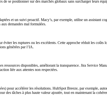
es de se positionner sur des marchés globaux sans surcharger leurs équi
tées et un suivi proactif. Macy’s, par exemple, utilise un assistant cogn
iées aux demandes mal formulées.
r éviter les ruptures ou les excédents. Cette approche réduit les coûts lo
sions générées par l’IA.
 des ressources disponibles, améliorant la transparence. Jira Service Man
faction liée aux attentes non respectées.
nnées) pour accélérer les résolutions. HubSpot Breeze, par exemple, aut
pour des tâches à plus haute valeur ajoutée, tout en maintenant la cohér