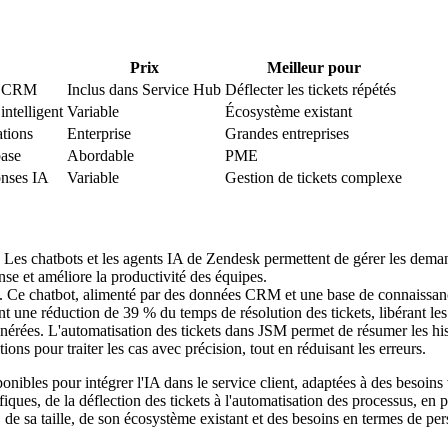
Prix
Meilleur pour
on CRM
Inclus dans Service Hub
Déflecter les tickets répétés
intelligent
Variable
Écosystème existant
tions
Enterprise
Grandes entreprises
base
Abordable
PME
onses IA
Variable
Gestion de tickets complexe
 Les chatbots et les agents IA de Zendesk permettent de gérer les deman
nse et améliore la productivité des équipes.
ent. Ce chatbot, alimenté par des données CRM et une base de connaissan
ent une réduction de 39 % du temps de résolution des tickets, libérant l
érées. L'automatisation des tickets dans JSM permet de résumer les histo
ons pour traiter les cas avec précision, tout en réduisant les erreurs.
sponibles pour intégrer l'IA dans le service client, adaptées à des besoin
iques, de la déflection des tickets à l'automatisation des processus, en 
e, de sa taille, de son écosystème existant et des besoins en termes de pers