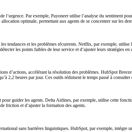
t de l’urgence. Par exemple, Payoneer utilise l’analyse du sentiment pour 
 allocation optimale, permettant aux agents de se concentrer sur les dem
ier les tendances et les problèmes récurrents. Netflix, par exemple, uti
tecter les points faibles de leur service et d’ajuster leurs stratégies e
stions d’actions, accélérant la résolution des problèmes. HubSpot Breez
’à 2,2 heures par jour. Ces outils réduisent le temps passé à consulter d
pour guider les agents. Delta Airlines, par exemple, utilise cette fonctio
de friction et d’ajuster la formation des agents.
ernational sans barrières linguistiques. HubSpot, par exemple, intègre u