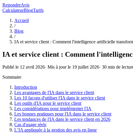
RepondreAvis
Calculateur
Blog
Tarifs
Accueil
/
Blog
/
IA et service client : Comment l'intelligence artificielle transfor
IA et service client : Comment l'intelligenc
Publié le
12 avril 2026
· Mis à jour le
19 juillet 2026
·
30
min de lectur
Sommaire
Introduction
Les avantages de l'IA dans le service client
Les 10 façons d'utiliser l'IA dans le service client
Les outils d'IA pour le service client
Les considérations pour implémenter l'IA
Les bonnes pratiques pour l'IA dans le service client
Les tendances de l'IA dans le service client en 2026
Cas d'usage réels
L’IA appliquée à la gestion des avis en ligne