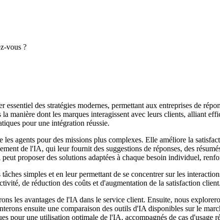
ez-vous ?
ilier essentiel des stratégies modernes, permettant aux entreprises de répo
la manière dont les marques interagissent avec leurs clients, alliant eff
ratiques pour une intégration réussie.
re les agents pour des missions plus complexes. Elle améliore la satisfacti
lement de l'IA, qui leur fournit des suggestions de réponses, des résumés
 peut proposer des solutions adaptées à chaque besoin individuel, renforç
tâches simples et en leur permettant de se concentrer sur les interactio
ctivité, de réduction des coûts et d'augmentation de la satisfaction client
erons les avantages de l'IA dans le service client. Ensuite, nous explorero
enterons ensuite une comparaison des outils d'IA disponibles sur le mar
es pour une utilisation optimale de l'IA, accompagnés de cas d'usage réel