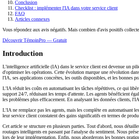
Conclusion
Checklist : implémenter l'IA dans votre service client
FAQ
Articles connexes
Vous répondez aux avis négatifs. Mais combien d'avis
positifs
collect
Découvrir TémoinPro — Gratuit
Introduction
L'intelligence artificielle (IA) dans le service client est devenue un p
d'optimiser les opérations. Cette évolution marque une révolution dans 
l'IA, ses applications concrètes, les outils disponibles, et les bonnes p
L'IA réduit les coûts en automatisant les tâches répétitives, ce qui libè
support 24/7, réduisant les temps d'attente. Les agents bénéficient éga
les problèmes plus efficacement. En analysant les données clients, l'IA
L'IA ne remplace pas les agents, mais les complète en automatisant les 
leur service client constatent des gains significatifs en termes de produ
Cet article se structure en plusieurs parties. Tout d'abord, nous détaill
routages intelligents en passant par l'analyse du sentiment. Nous prés
lors de leur implémentation. Enfin, nous aborderons les bonnes pratiqu