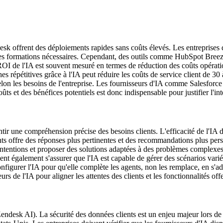
k offrent des déploiements rapides sans coûts élevés. Les entreprises do
t des formations nécessaires. Cependant, des outils comme HubSpot Br
I de l'IA est souvent mesuré en termes de réduction des coûts opération
s répétitives grâce à l'IA peut réduire les coûts de service client de 30
selon les besoins de l'entreprise. Les fournisseurs d'IA comme Salesfor
ts et des bénéfices potentiels est donc indispensable pour justifier l'int
antir une compréhension précise des besoins clients. L'efficacité de l'I
nts offre des réponses plus pertinentes et des recommandations plus per
les intentions et proposer des solutions adaptées à des problèmes complex
vent également s'assurer que l'IA est capable de gérer des scénarios var
nfigurer l'IA pour qu'elle complète les agents, non les remplace, en s'
urs de l'IA pour aligner les attentes des clients et les fonctionnalités offe
Zendesk AI). La sécurité des données clients est un enjeu majeur lors de