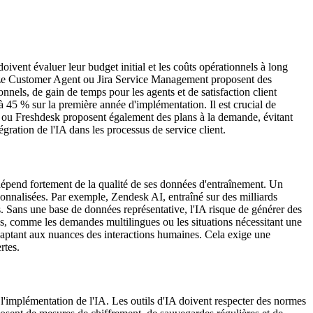
ivent évaluer leur budget initial et les coûts opérationnels à long
eeze Customer Agent ou Jira Service Management proposent des
nels, de gain de temps pour les agents et de satisfaction client
 à 45 % sur la première année d'implémentation. Il est crucial de
ce ou Freshdesk proposent également des plans à la demande, évitant
égration de l'IA dans les processus de service client.
A dépend fortement de la qualité de ses données d'entraînement. Un
sonnalisées. Par exemple, Zendesk AI, entraîné sur des milliards
es. Sans une base de données représentative, l'IA risque de générer des
iés, comme les demandes multilingues ou les situations nécessitant une
adaptant aux nuances des interactions humaines. Cela exige une
rtes.
 l'implémentation de l'IA. Les outils d'IA doivent respecter des normes