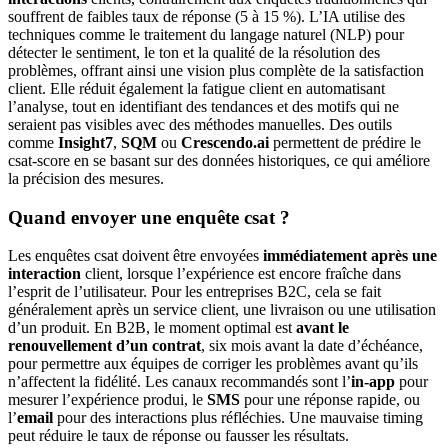
souffrent de faibles taux de réponse (5 à 15 %). L’IA utilise des
techniques comme le traitement du langage naturel (NLP) pour
détecter le sentiment, le ton et la qualité de la résolution des
problèmes, offrant ainsi une vision plus complète de la satisfaction
client. Elle réduit également la fatigue client en automatisant
l’analyse, tout en identifiant des tendances et des motifs qui ne
seraient pas visibles avec des méthodes manuelles. Des outils
comme
Insight7
,
SQM
ou
Crescendo.ai
permettent de prédire le
csat-score en se basant sur des données historiques, ce qui améliore
la précision des mesures.
Quand envoyer une enquête csat ?
Les enquêtes csat doivent être envoyées
immédiatement après une
interaction
client, lorsque l’expérience est encore fraîche dans
l’esprit de l’utilisateur. Pour les entreprises B2C, cela se fait
généralement après un service client, une livraison ou une utilisation
d’un produit. En B2B, le moment optimal est
avant le
renouvellement d’un contrat
, six mois avant la date d’échéance,
pour permettre aux équipes de corriger les problèmes avant qu’ils
n’affectent la fidélité. Les canaux recommandés sont l’
in-app
pour
mesurer l’expérience produi, le
SMS
pour une réponse rapide, ou
l’
email
pour des interactions plus réfléchies. Une mauvaise timing
peut réduire le taux de réponse ou fausser les résultats.