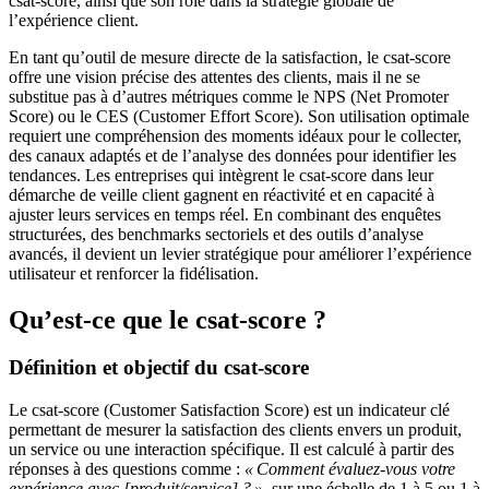
csat-score, ainsi que son rôle dans la stratégie globale de
l’expérience client.
En tant qu’outil de mesure directe de la satisfaction, le csat-score
offre une vision précise des attentes des clients, mais il ne se
substitue pas à d’autres métriques comme le NPS (Net Promoter
Score) ou le CES (Customer Effort Score). Son utilisation optimale
requiert une compréhension des moments idéaux pour le collecter,
des canaux adaptés et de l’analyse des données pour identifier les
tendances. Les entreprises qui intègrent le csat-score dans leur
démarche de veille client gagnent en réactivité et en capacité à
ajuster leurs services en temps réel. En combinant des enquêtes
structurées, des benchmarks sectoriels et des outils d’analyse
avancés, il devient un levier stratégique pour améliorer l’expérience
utilisateur et renforcer la fidélisation.
Qu’est-ce que le csat-score ?
Définition et objectif du csat-score
Le csat-score (Customer Satisfaction Score) est un indicateur clé
permettant de mesurer la satisfaction des clients envers un produit,
un service ou une interaction spécifique. Il est calculé à partir des
réponses à des questions comme :
« Comment évaluez-vous votre
expérience avec [produit/service] ? »
, sur une échelle de 1 à 5 ou 1 à