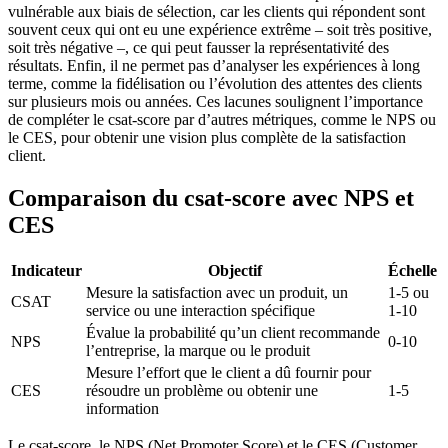
vulnérable aux biais de sélection, car les clients qui répondent sont
souvent ceux qui ont eu une expérience extrême – soit très positive,
soit très négative –, ce qui peut fausser la représentativité des
résultats. Enfin, il ne permet pas d’analyser les expériences à long
terme, comme la fidélisation ou l’évolution des attentes des clients
sur plusieurs mois ou années. Ces lacunes soulignent l’importance
de compléter le csat-score par d’autres métriques, comme le NPS ou
le CES, pour obtenir une vision plus complète de la satisfaction
client.
Comparaison du csat-score avec NPS et
CES
Indicateur
Objectif
Échelle
Mesure la satisfaction avec un produit, un
1-5 ou
CSAT
service ou une interaction spécifique
1-10
Évalue la probabilité qu’un client recommande
NPS
0-10
l’entreprise, la marque ou le produit
Mesure l’effort que le client a dû fournir pour
CES
résoudre un problème ou obtenir une
1-5
information
Le csat-score, le NPS (Net Promoter Score) et le CES (Customer