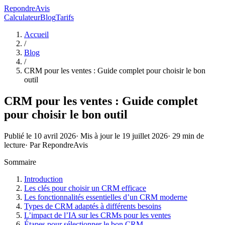
RepondreAvis
Calculateur
Blog
Tarifs
Accueil
/
Blog
/
CRM pour les ventes : Guide complet pour choisir le bon
outil
CRM pour les ventes : Guide complet
pour choisir le bon outil
Publié le
10 avril 2026
· Mis à jour le
19 juillet 2026
·
29
min de
lecture
· Par
RepondreAvis
Sommaire
Introduction
Les clés pour choisir un CRM efficace
Les fonctionnalités essentielles d’un CRM moderne
Types de CRM adaptés à différents besoins
L’impact de l’IA sur les CRMs pour les ventes
Étapes pour sélectionner le bon CRM