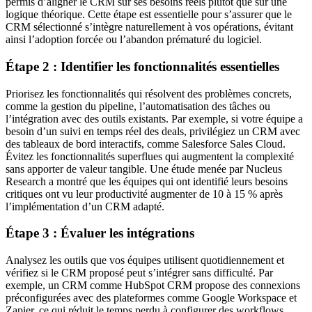
permis d’aligner le CRM sur ses besoins réels plutôt que sur une
logique théorique. Cette étape est essentielle pour s’assurer que le
CRM sélectionné s’intègre naturellement à vos opérations, évitant
ainsi l’adoption forcée ou l’abandon prématuré du logiciel.
Étape 2 : Identifier les fonctionnalités essentielles
Priorisez les fonctionnalités qui résolvent des problèmes concrets,
comme la gestion du pipeline, l’automatisation des tâches ou
l’intégration avec des outils existants. Par exemple, si votre équipe a
besoin d’un suivi en temps réel des deals, privilégiez un CRM avec
des tableaux de bord interactifs, comme Salesforce Sales Cloud.
Évitez les fonctionnalités superflues qui augmentent la complexité
sans apporter de valeur tangible. Une étude menée par Nucleus
Research a montré que les équipes qui ont identifié leurs besoins
critiques ont vu leur productivité augmenter de 10 à 15 % après
l’implémentation d’un CRM adapté.
Étape 3 : Évaluer les intégrations
Analysez les outils que vos équipes utilisent quotidiennement et
vérifiez si le CRM proposé peut s’intégrer sans difficulté. Par
exemple, un CRM comme HubSpot CRM propose des connexions
préconfigurées avec des plateformes comme Google Workspace et
Zapier, ce qui réduit le temps perdu à configurer des workflows