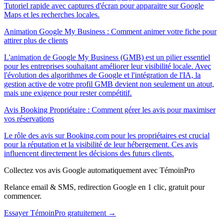
Tutoriel rapide avec captures d'écran pour apparaitre sur Google
Maps et les recherches locales.
Animation Google My Business : Comment animer votre fiche pour
attirer plus de clients
L'animation de Google My Business (GMB) est un pilier essentiel
pour les entreprises souhaitant améliorer leur visibilité locale. Avec
l'évolution des algorithmes de Google et l'intégration de l'IA, la
gestion active de votre profil GMB devient non seulement un atout,
mais une exigence pour rester compétitif.
Avis Booking Propriétaire : Comment gérer les avis pour maximiser
vos réservations
Le rôle des avis sur Booking.com pour les propriétaires est crucial
pour la réputation et la visibilité de leur hébergement. Ces avis
influencent directement les décisions des futurs clients.
Collectez vos avis Google automatiquement avec TémoinPro
Relance email & SMS, redirection Google en 1 clic, gratuit pour
commencer.
Essayer TémoinPro gratuitement →