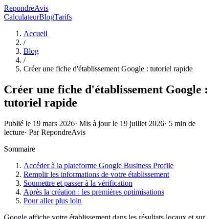
RepondreAvis
Calculateur
Blog
Tarifs
Accueil
/
Blog
/
Créer une fiche d'établissement Google : tutoriel rapide
Créer une fiche d'établissement Google :
tutoriel rapide
Publié le
19 mars 2026
· Mis à jour le
19 juillet 2026
·
5
min de
lecture
· Par
RepondreAvis
Sommaire
Accéder à la plateforme Google Business Profile
Remplir les informations de votre établissement
Soumettre et passer à la vérification
Après la création : les premières optimisations
Pour aller plus loin
Google affiche votre établissement dans les résultats locaux et sur