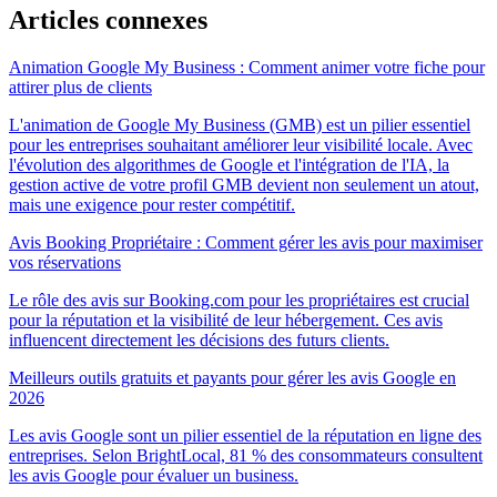
Articles connexes
Animation Google My Business : Comment animer votre fiche pour
attirer plus de clients
L'animation de Google My Business (GMB) est un pilier essentiel
pour les entreprises souhaitant améliorer leur visibilité locale. Avec
l'évolution des algorithmes de Google et l'intégration de l'IA, la
gestion active de votre profil GMB devient non seulement un atout,
mais une exigence pour rester compétitif.
Avis Booking Propriétaire : Comment gérer les avis pour maximiser
vos réservations
Le rôle des avis sur Booking.com pour les propriétaires est crucial
pour la réputation et la visibilité de leur hébergement. Ces avis
influencent directement les décisions des futurs clients.
Meilleurs outils gratuits et payants pour gérer les avis Google en
2026
Les avis Google sont un pilier essentiel de la réputation en ligne des
entreprises. Selon BrightLocal, 81 % des consommateurs consultent
les avis Google pour évaluer un business.