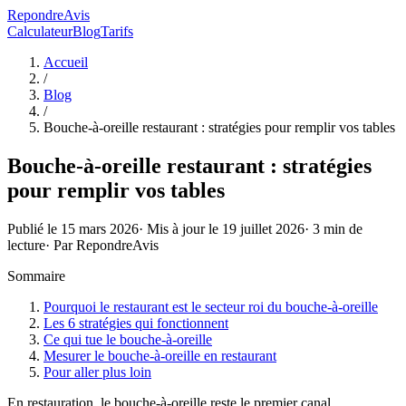
RepondreAvis
Calculateur
Blog
Tarifs
Accueil
/
Blog
/
Bouche-à-oreille restaurant : stratégies pour remplir vos tables
Bouche-à-oreille restaurant : stratégies
pour remplir vos tables
Publié le
15 mars 2026
· Mis à jour le
19 juillet 2026
·
3
min de
lecture
· Par
RepondreAvis
Sommaire
Pourquoi le restaurant est le secteur roi du bouche-à-oreille
Les 6 stratégies qui fonctionnent
Ce qui tue le bouche-à-oreille
Mesurer le bouche-à-oreille en restaurant
Pour aller plus loin
En restauration, le bouche-à-oreille reste le premier canal