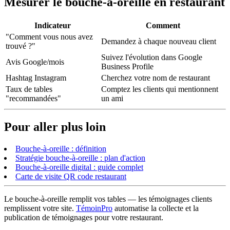
Mesurer le bouche-à-oreille en restaurant
Indicateur
Comment
"Comment vous nous avez
Demandez à chaque nouveau client
trouvé ?"
Suivez l'évolution dans Google
Avis Google/mois
Business Profile
Hashtag Instagram
Cherchez votre nom de restaurant
Taux de tables
Comptez les clients qui mentionnent
"recommandées"
un ami
Pour aller plus loin
Bouche-à-oreille : définition
Stratégie bouche-à-oreille : plan d'action
Bouche-à-oreille digital : guide complet
Carte de visite QR code restaurant
Le bouche-à-oreille remplit vos tables — les témoignages clients
remplissent votre site.
TémoinPro
automatise la collecte et la
publication de témoignages pour votre restaurant.